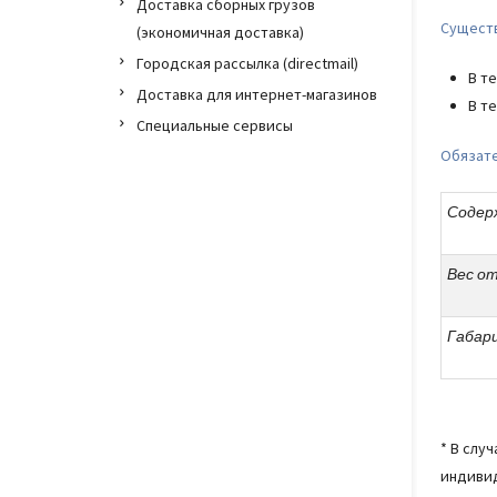
Доставка сборных грузов
Существ
(экономичная доставка)
Городская рассылка (directmail)
В те
Доставка для интернет-магазинов
В те
Специальные сервисы
Обязате
Содер
Вес о
Габар
* В слу
индивид