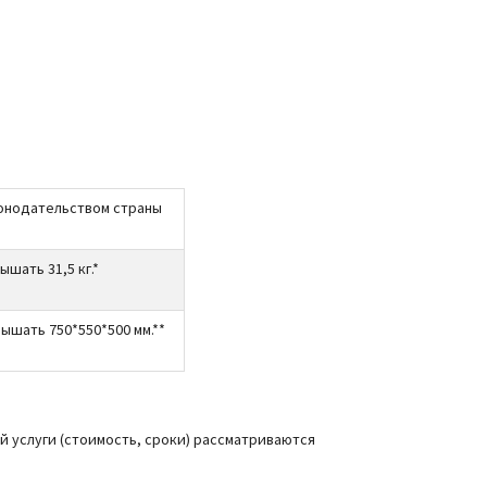
онодательством страны
шать 31,5 кг.*
ышать 750*550*500 мм.**
ой услуги (стоимость, сроки) рассматриваются