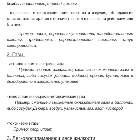
бомбы авиационные, торпеды, мины
- взрывчатые и пиротехнические вещества и изделия, обладающие
опасностью загорания с незначительным взрывчатым действием или
без него
Пример: порох, пороховые ускорители, твердотопливные
ракеты, фейерверки, пиротехнические составы, шнур
огнепроводный.
2. Газы:
- легковоспламеняющиеся газы
Пример: газовые зажигалки, сжатые и сжиженные газы в
баллонах, либо сосудах Дьюара: водород, пропан, бутан, лаки и
дезодоранты в аэрозольной упаковке
- невоспламеняющиеся нетоксические газы
Пример: сжатые и сниженные охлажденные газы в баллонах,
либо сосудах Дьюара: воздух, углекислый газ, азот кислород
-токсические газы
Пример: хлор, иприт
3. Легковоспламеняющиеся жидкости: